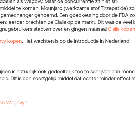
len als Wegovy. Maar de concurrentie zit niet stil.
euw middel te komen. Mounjaro (werkzame stof Tirzepatide) 
e gamechanger genoemd. Een goedkeuring door de FDA zou 
aken: eerder brachten ze Cialis op de markt. Dit was de vee
agra gebruikers stapten over en gingen massaal
Cialis kope
vy kopen
. Het wachten is op de introductie in Nederland.
icijnen is natuurlijk ook gedeeltelijk toe te schrijven aan me
ic. Dit is een soortgelijk middel dat echter minder effecti
c en Wegovy?