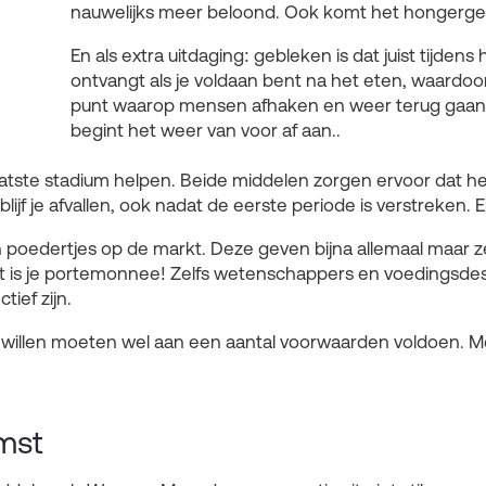
nauwelijks meer beloond. Ook komt het hongergev
En als extra uitdaging: gebleken is dat juist tijdens
ontvangt als je voldaan bent na het eten, waardoor 
punt waarop mensen afhaken en weer terug gaan n
begint het weer van voor af aan..
aatste stadium helpen. Beide middelen zorgen ervoor dat 
jf je afvallen, ook nadat de eerste periode is verstreken. En 
 en poedertjes op de markt. Deze geven bijna allemaal maar z
dt is je portemonnee! Zelfs wetenschappers en voedingsdes
ief zijn.
willen moeten wel aan een aantal voorwaarden voldoen. Meer
mst