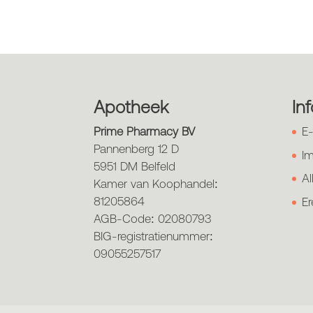
Apotheek
In
Prime Pharmacy BV
E
Pannenberg 12 D
Im
5951 DM Belfeld
Al
Kamer van Koophandel:
81205864
Er
AGB-Code: 02080793
BIG-registratienummer:
09055257517