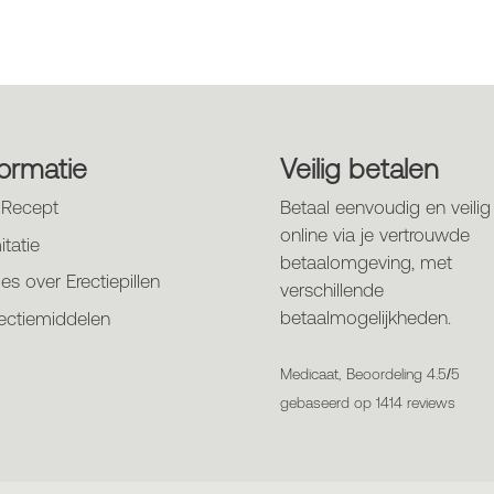
formatie
Veilig betalen
-Recept
Betaal eenvoudig en veilig
online via je vertrouwde
itatie
betaalomgeving, met
les over Erectiepillen
verschillende
betaalmogelijkheden.
ectiemiddelen
Medicaat, Beoordeling 4.5/5
gebaseerd op 1414 reviews