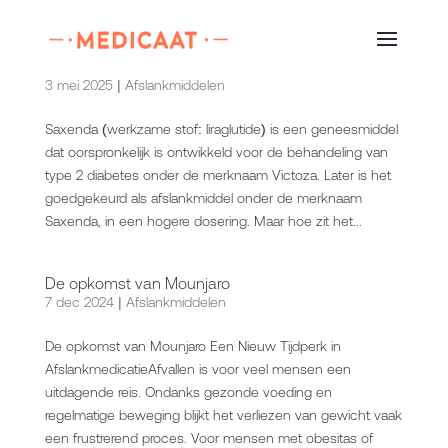
Het gebruik van Saxenda bij diabetici
3 mei 2025
|
Afslankmiddelen
Saxenda (werkzame stof: liraglutide) is een geneesmiddel
dat oorspronkelijk is ontwikkeld voor de behandeling van
type 2 diabetes onder de merknaam Victoza. Later is het
goedgekeurd als afslankmiddel onder de merknaam
Saxenda, in een hogere dosering. Maar hoe zit het...
De opkomst van Mounjaro
7 dec 2024
|
Afslankmiddelen
De opkomst van Mounjaro Een Nieuw Tijdperk in
AfslankmedicatieAfvallen is voor veel mensen een
uitdagende reis. Ondanks gezonde voeding en
regelmatige beweging blijkt het verliezen van gewicht vaak
een frustrerend proces. Voor mensen met obesitas of